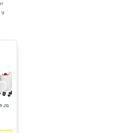
er
 y
R JG