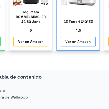
Yogurtera
x
ROMMELSBACHER
JG 80 Jona
G3 Ferrari G10133
5
4
,5
Ver en Amazon
Ver en Amazon
abla de contenido
era
era de Wallapop