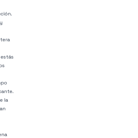
ción.
 y
rtera
 estás
os
mpo
cante.
e la
ran
ena