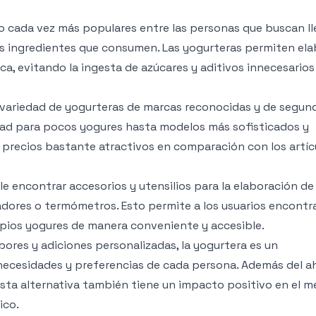
to cada vez más populares entre las personas que buscan ll
os ingredientes que consumen. Las yogurteras permiten ela
a, evitando la ingesta de azúcares y aditivos innecesarios
 variedad de yogurteras de marcas reconocidas y de segun
dad para pocos yogures hasta modelos más sofisticados y
precios bastante atractivos en comparación con los artíc
 encontrar accesorios y utensilios para la elaboración de
adores o termómetros. Esto permite a los usuarios encontr
opios yogures de manera conveniente y accesible.
ores y adiciones personalizadas, la yogurtera es un
necesidades y preferencias de cada persona. Además del a
ta alternativa también tiene un impacto positivo en el m
ico.