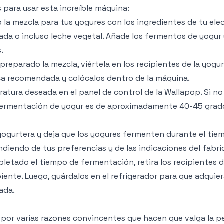
 para usar esta increíble máquina:
la mezcla para tus yogures con los ingredientes de tu elec
tada o incluso leche vegetal. Añade los fermentos de yogur
.
reparado la mezcla, viértela en los recipientes de la yogu
rca recomendada y colócalos dentro de la máquina.
ratura deseada en el panel de control de la Wallapop. Si no
 fermentación de yogur es de aproximadamente 40-45 grad
 yogurtera y deja que los yogures fermenten durante el tie
iendo de tus preferencias y de las indicaciones del fabri
etado el tiempo de fermentación, retira los recipientes d
iente. Luego, guárdalos en el refrigerador para que adquie
ada.
por varias razones convincentes que hacen que valga la p