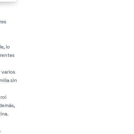
res
e, lo
erentes
 varios
ilia sin
rol
Además,
ina.
A