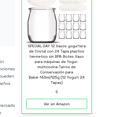
SPECIAL-DAY 12 Vasos yogurtera
de Cristal con 24 Tapa plastico
hermetico sin BPA-Botes Vaso
por
para máquinas de Yogur-
multicocina-Tarros de
opciones
Conservación para
e pueden
Bebé-143ml/125g (12 Yogurt 24
Tapas)
ueños
5
Ver en Amazon
 mercado
o