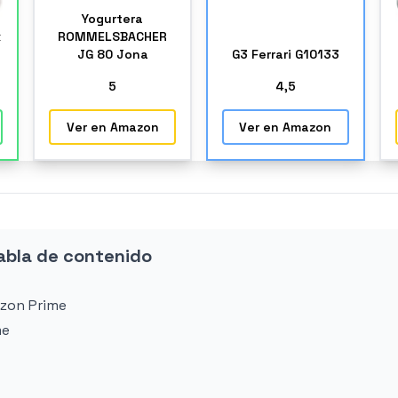
Yogurtera
x
ROMMELSBACHER
JG 80 Jona
G3 Ferrari G10133
5
4
,5
Ver en Amazon
Ver en Amazon
abla de contenido
azon Prime
me