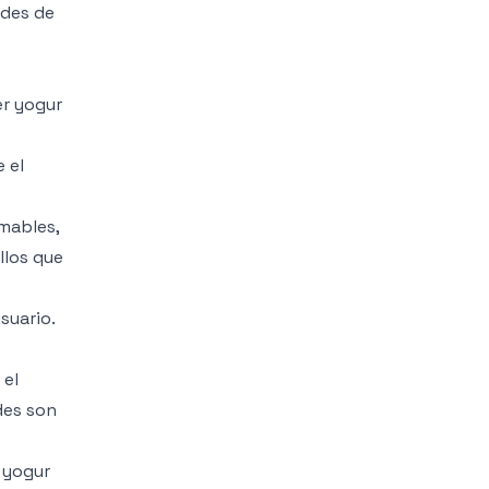
ades de
er yogur
 el
mables,
llos que
suario.
 el
des son
 yogur