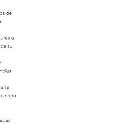
ros de
en
ures a
 de su
e
ncias
e te
ocupada
debes