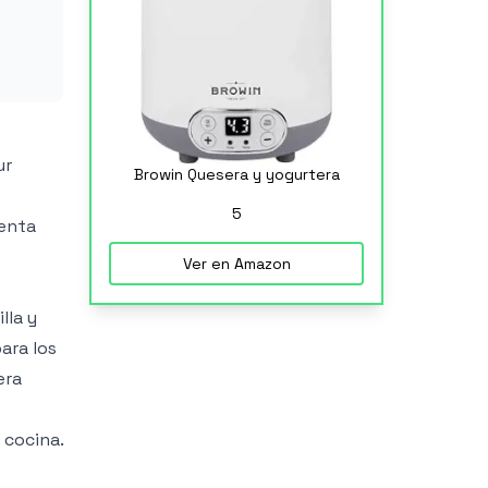
ur
Browin Quesera y yogurtera
5
ienta
Ver en Amazon
lla y
ara los
era
 cocina.