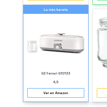
La más barata
G3 Ferrari G10133
4
,5
Ver en Amazon