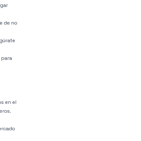
egar
te de no
egúrate
 para
s en el
eros.
ercado