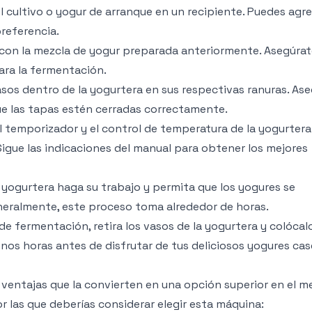
el cultivo o yogur de arranque en un recipiente. Puedes agr
referencia.
o con la mezcla de yogur preparada anteriormente. Asegúra
ara la fermentación.
asos dentro de la yogurtera en sus respectivas ranuras. As
ue las tapas estén cerradas correctamente.
el temporizador y el control de temperatura de la yogurtera
Sigue las indicaciones del manual para obtener los mejores
 yogurtera haga su trabajo y permita que los yogures se
neralmente, este proceso toma alrededor de horas.
e fermentación, retira los vasos de la yogurtera y colócalo
enos horas antes de disfrutar de tus deliciosos yogures cas
entajas que la convierten en una opción superior en el m
r las que deberías considerar elegir esta máquina: