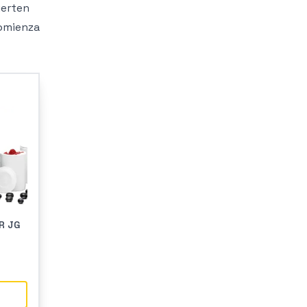
ierten
comienza
R JG